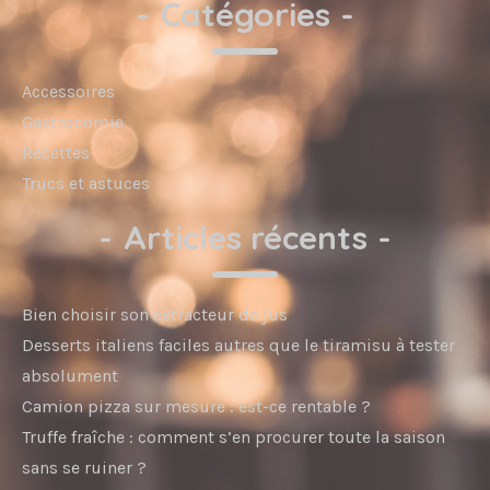
-
Catégories
-
Accessoires
Gastronomie
Recettes
Trucs et astuces
-
Articles récents
-
Bien choisir son extracteur de jus
Desserts italiens faciles autres que le tiramisu à tester
absolument
Camion pizza sur mesure : est-ce rentable ?
Truffe fraîche : comment s’en procurer toute la saison
sans se ruiner ?