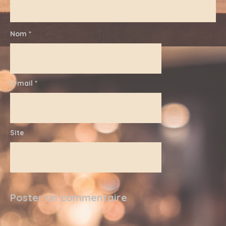
Nom
*
E-mail
*
Site